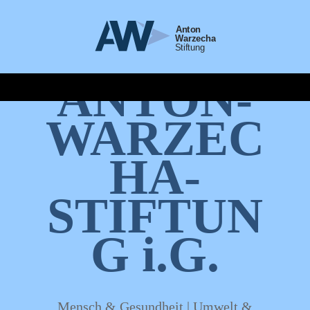
ANTON-
WARZEC
HA-
STIFTUN
G i.G.
Mensch & Gesundheit | Umwelt &