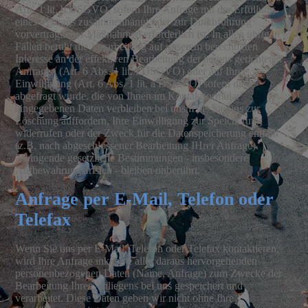
Abs. 1 lit. b DSGVO, sofern Ihre Anfrage mit der Erfüllung
eines Vertrags zusammenhängt oder zur Durchführung
vorvertraglicher Maßnahmen erforderlich ist. In allen übrigen
Fällen beruht die Verarbeitung auf unserem berechtigten
Interesse an der effektiven Bearbeitung der an uns gerichteten
Anfragen (Art. 6 Abs. 1 lit. f DSGVO) oder auf Ihrer
Einwilligung (Art. 6 Abs. 1 lit. a DSGVO) sofern diese
abgefragt wurde. die von Ihnen im Kontaktformular
eingegebenen Daten verbleiben bei unsm bis Sie uns zur
Löschung auffordern, Ihre Einwilligung zur Speicherung
widerrufen oder der Zweck für die Datenspeicherung entfällt
(z.B. nach abgeschlossener Bearbeitung IHrer Anfrage).
Zwingende gesetzliche Bestimmungen - insbesondere
Aufbewahrungsfristen - bleiben unberührt.
Anfrage per E-Mail, Telefon oder
Telefax
Wenn Sie uns per E-Mail, Telefon oder Telefax kontaktieren,
wird Ihre Anfrage inkusive aller daraus hervorgehenden
personenbezogenen Daten (Name, Anfrage) zum Zwecke der
Bearbeitung Ihres Anliegens bei uns gespeichert und
verarbeitet. Diese Daten geben wir nicht ohne Ihre