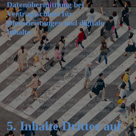
Datenübermittlung bei
Vertragsschluss für
Dienstleistungen und digitale
Inhalte
Wir übermitteln personenbezogene Daten anDritte nur dann,
wenn es im Rahmen der Vertragsabwicklung notwendig ist,
etwa an das mit der Zahlungsabwicklung beauftragte
Kreditinstitut.
Eine weitergehende Übermittlung der Daten erfolgt nicht bzw.
nur dann, wenn Sie der Übermittlung ausdrücklich zugestimmt
haben. Eine Weitergabe Ihrer Daten an Dritte ohne
ausdrückliche Einwilligung, etwa zu Zwecken der Werbung,
erfolgt nicht.
Grundlage für die Datenverarbeitung ist Art. 6 Abs. 1 lit b
DSGVO, der die Verarbeitung von Daten zur Erfüllung eines
VErtrags order vorvertraglicher Maßnahmen gestattet.
5. Inhalte Dritter auf