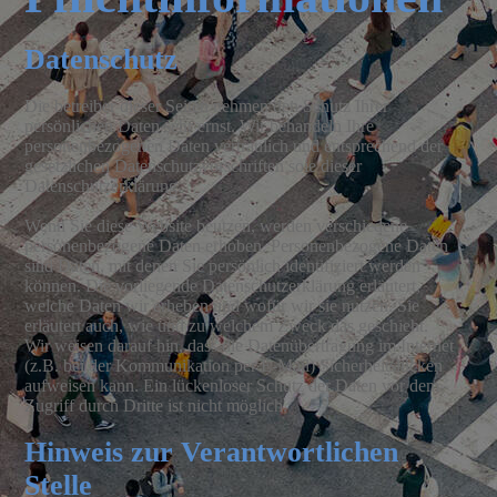
Datenschutz
Die betreiber dieser Seiten nehmen den Schutz Ihrer
persönlichen Daten sehr ernst. Wir behandeln Ihre
personenbezogenen Daten vertraulich und entsprechend der
gesetzlichen Datenschutzvorschriften soie dieser
Datenschutzerklärung.
Wenn Sie diese Website beutzen, werden verschiedene
personenbezogene Daten erhoben. Personenbezogene Daten
sind Daten, mit denen Sie persönlich identifiziert werden
können. Die vorliegende Datenschutzerklärung erläutert,
welche Daten wir erheben und wofür wir sie nutzen. Sie
erläutert auch, wie und zu welchem Zweck das geschieht.
Wir weisen darauf hin, dass die Datenübertragung im Internet
(z.B. bei der Kommunikation per E-Mail) Sicherheitslücken
aufweisen kann. Ein lückenloser Schutz der Daten vor dem
Zugriff durch Dritte ist nicht möglich.
Hinweis zur Verantwortlichen
Stelle