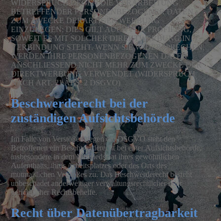
WIDERSPRUCH GEGEN DIE VERARBEITUNG
BETREFFENDER PERSONENBEZOGENER DATEN
ZUM ZWECKE DERARTIGER WERBUNG
EINZULEGEN; DIES GILT AUCH FÜR PROFILING,
SOWEIT ES MIT SOLCHER DIREKTWERBUNG IN
VERBINDUNG STEHT. WENN SIE WIDERSPRECHEN,
WERDEN IHRE PERSONENBEZOGENEN DATEN
ANSCHLIESSEND NICHT MEHR ZUM ZWECKE DER
DIREKTWERBUNG VERWENDET (WIDERSPRUCH
NACH ART. 21 ABS. 2 DSGVO)
Beschwerderecht bei der
zuständigen Aufsichtsbehörde
Im Falle von Verstößen gegen die DSGVO steht den
Betroffenen ein Beschwerderecht bei einer Aufsichtsbehörde,
insbesondere in dem Mitgliedstaat ihres gewöhnlichen
Aufenthalts, ihres Arbeitsplatzes oder des Orts des
mutmaßlichen Verstoßes zu. Das Beschwerderecht besteht
unbeschadet anderweitiger verwaltungsrechtlicher oder
gerichtlicher Rechtsbehelfe.
Recht über Datenübertragbarkeit