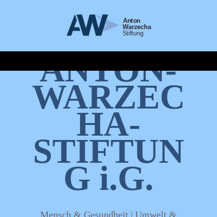
ANTON-
WARZEC
HA-
STIFTUN
G i.G.
Mensch & Gesundheit | Umwelt &