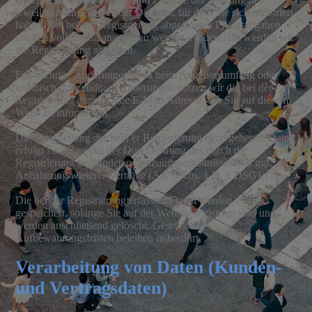
jeweiligen Angebotes oder Dienstes, für dien Sie sich registriert
haben. Die bei der Registrierung abgefragten Pflichtangaben
müssen vollständig angegeben werden. Andernfalls werden wir
die Registrierung ablehnen.
Für wichtige Änderungen etwa beim Angebotsumfang oder
technisch notwendigen Änderungen nutzen wir die bei der
Registrierung angegebene E-Mail-Adresse, um Sie auf diesem
Wege zu informieren.
Die Verarbeitung der beid er Registrierung eingegebenen Daten
erfolgt zum Zwecke der Durchführung des durch die
Registrierung begründeten Nutzungsverhältnisses und ggf. zur
Anbahnung wieterer Verträge (Art. 6 Abs. 1 lit. b DSGVO).
Die bei der Registrierung erfassten Daten werden von uns
gespeichert, solange Sie auf der Website registriert sind und
werden anschließend gelöscht. Gesetzliche
Aufbewahrungsfristen beleiben unberührt.
Verarbeitung von Daten (Kunden-
und Vertragsdaten)