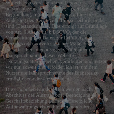
Wir erheben, verarbeiten und nutzen
personenbezogene Daten nur, soweit sie für die
Begründung, inhaltliche Ausgestaltung oder
Änderung des Rechtsverhältnisses erforderlich
sind (Bestandsdaten). Dies erfolgt auf Grundlage
von Art. 6 Abs. 1 lit. b DSGVO, der die
Verarbeitung von Daten zur Erfüllung eines
Vertrags oder vorvertraglicher Maßnahmen
gestattet. Personenbezogene Daten über die
Inanspruchnahme dieser Website
(Nutzungsdaten) erheben, verarbeiten und nutzen
wir nur, soweit dies erforderlich ist, um dem
Nutzer die Inanspruchnahme des Dienstes zu
ermöglichen oder abzurechnen.
Die erhobenen Kundendaten werden nach
Abschluss des Auftrags oder Beendigung der
Geschäftsbeziehung gelöscht. Gesetzliche
Aufbewahrungsfristen bleiben unberührt.