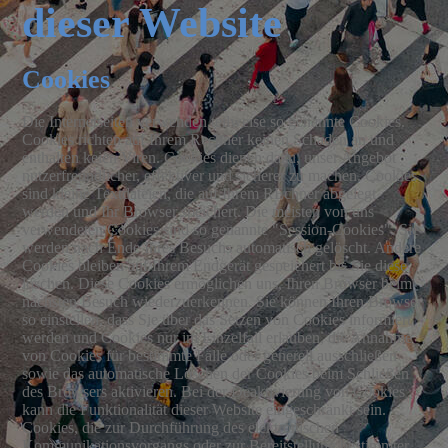
dieser Website
Cookies
Die Internetseiten verwenden teilweise so genannte Cookies.
Cookies richten auf Ihrem Rechner keinen Schaden an und
enthalten keien Viren. Cookies dienen dazu, unser Angebot
nutzerfreundlicher, effektiver und sicherer zu machen. Cookies
sind kleine Textdateien, die auf Ihrem REchner abgelegt
werden und Ihr Browser speichert. Die meisten von uns
verwendeten Cookies sind so genannte "Session-Cookies". Sie
werden nach Ende Ihres Besuchs automatisch gelöscht. Andere
Cookies bleiben auf Ihrem Endgerät gespeichert bis Sie diese
löschen. Diese Cookies ermöglichen uns, Ihren Browser beim
nächsten Besuch wiederzuerkennen. Sie können Ihren Browser
so einstellen, dass Sie über das Setzen von Cookies informiert
werden und Cookies nur im Einzelfall erlauben, die Annahme
von Cookies für bestimmte Fälle oder generell ausschließen
sowie das automatische Löschen der Cookies beim Schließen
des Browsers aktivieren. Bei der Deaktivierung von Cookies
kann die Funktionalität dieser Website eingeschränkt sein.
Cookies, die zur Durchführung des elektronischen
Kommunikationsvorgangs oder zur Bereitstellung bestimmter,