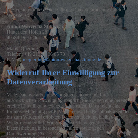
Die Verantwortliche Stelle für die Datenverarbeitung auf der
Website ist:
Anton-Warzecha-Stiftung i.G.
Hinter den Höfen 28
40589 Düsseldorf
Mariia Querling
Telefon: +49 213 18 86 85 73
E-Mail:
m.querling@anton-warzecha-stiftung.de
Widerruf Ihrer Einwilligung zur
Datenverarbeitung
Viele Datenverarbeitungsvorgänge sind nur mit Ihrer
ausdrücklichen Einwilligung möglich. Sie können eine bereits
erteilte Einwilligung jederzeit widerrufen. Dazu reicht eine
formlose Mitteilung per E-Mail an uns. Die Rechtmäßigkeit der
bis zum Wirderruf erfolgten Datenverarbeitung bleibt vom
Widerruf unberührt. Widerspruchsrecht gegen die
Datenerhebung in besonderen Fällen sowie gegen
Direktwerbung (Art. 21 DSGVO)