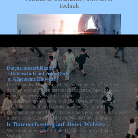
Technik
Datenschutzerklärung
1.Datenschutz auf einen Blick
a. Allgemeine Hinweise
Die folgenden Hinweise geben einen einfachen Überblick
darüber, was mit Ihren personenbezogenen Daten passiert,
wenn Sie diese Website besuchen.
Personenbezogene Daten Sind alle Daten, mit denen Sie
persönlich identifiziert werden können. Ausführliche
Informationen zum Thema Datenschutz entnehmen Sie unserer
unter diesem Text aufgeführten Datenschutzerklärung.
b. Datenerfassung auf die
ser Website
Wer ist verantwortlich für die Datenerfassung auf dieser
Website?