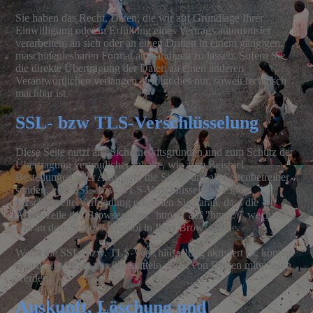
Sie haben das Recht, Daten, die wir auf Grundlage Ihrer
Einwilligung oder in Erfüllung eines Vertrags automatisier
verarbeiten, an sich oder an einen Dritten in einem gängigen,
maschinenlesbaren Format aushändigen zu lassen. Sofern Sie
die direkte Übertragung der Daten an einen anderen
Verantwortlichen verlangen, erfolgt dies nur, soweit technisch
machbar ist.
SSL- bzw TLS-Verschlüsselung
Diese Seite nutzt aus Sicherhewitsgründen und zum Schutz der
Übertragung vertraulicher Inhalte, wie zum Beispiel
Bestellungen oder Anfragen, die Sie an uns als Seitenbetreiber
senden, eine SSL- bzw. TLS-Verschlüsselung. Eine
verschlüsselte Verbindung erkennen Sie daran, dass die
Adresszeile des Browsers von "http://" auf "https://" wechselt
und an dem Schloss-Symbol in Ihrer Browserzeile.
Wenn die SSL- bzw. TLS-Verschlüsselung aktiviert ist, können
Daten, die Sie an uns übermitteln, nicht von Dritten mitgelesen
werden.
Auskunft, Löschung und