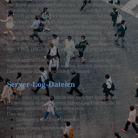
von Ihnen gewünschter Funktionen (z.B. Warenkorbfunktion)
erforderlich sind, werden auf Grundlage von Art. 6 Abs. 1 lit. f
DSGVO gespeichert. Der Webseitenbetreiber hat ein
berechtigtes INteresse an der Speicherung von Cookies zur
technisch fehlerfreien und optimierten Bereitstellung seiner
Dienste. Sofern eine entsprechende Einwilligung abgefragt
wurde (z.B. eine Einwilligung zur Speicherung von Cookies),
erfolgt die Verarbeitung auschließlich auf Grundlage von Art. 6
Abs. 1 lit. a DSGVO; die Einwilligung ist jederzeit widerrufbar.
Soweit andere Cookies (z.B. Cookies zur Analyse Ihres
Surfverhaltens) gespeichert werden, werden diese in dieser
Datenschutzerklärung gesondert behandelt.
Server-Log-Dateien
Der Provider der Seiten erhebt und speichert automatisch
Informationen in so genannten Server-Log-Dateien, die Ihr
Browser automatisch an uns übermittelt.
Dies sind:
Browsertyp und Browserversion
verwendetes Betriebssystem
Referrer URL