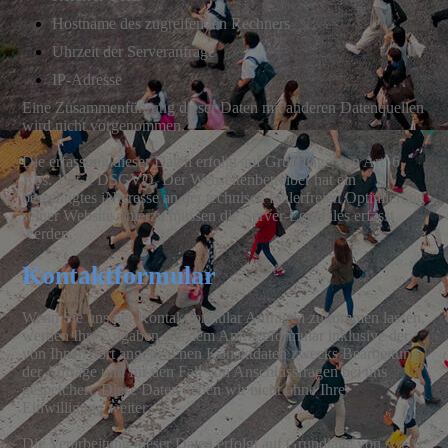
Hostname des zugreifenden Rechners
Uhrzeit der Serveranfrage
IP-Adresse
Eine Zusammenführung dieser Daten mit anderen Datenquellen
wird nicht vorgenommen.
Die erfassung dieser Daten erfolgt auf Grundlage von Art. 6
Abs. 1 lit. f DSGVO. Der Webseitenbetreiber hat ein
berechtigtes iNteresse an der technisch fehlerfreien Optimierung
seiner Website - hierzu müssen die Server-Log-Files erfasst
werden.
Kontaktformular
Wenn Sie uns per Kontaktformular Anfragen zukommen lassen,
werden Ihre Angaben aus dem Anfrageformular inklusive der
von Ihnen dort angegebenen Konaktdaten zwecks Bearbeitung
der Anfrage und für den Fall von Anschlussfragen bei uns
gespeichert. Diese Daten geben wir nicht ohne Ihre
Einwilligung weiter.
Die Verarbeitung dieser Daten erfolgt auf Grundlage von Art. 6