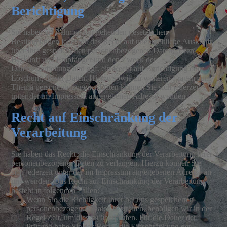
Berichtigung
Sie haben im Rahmen der geltenden gesetzlichen
Bestimmungen jederzeit das Recht auf unentgeltliche Auskunft
über Ihre gespeicherten personenbezogenen Daten, deren
Herkunft und Empfänger und den Zweck der
Datenverarbeitung und ggf. ein Recht auf Berichtigung oder
Löschung dieser Daten. Hierzu sowie zu weiteren Fragen zum
Thema personenbezogener Daten können Sie sich jederzeit
unter der im Impressum angegebenen Adresse wenden.
Recht auf Einschränkung der
Verarbeitung
Sie haben das Recht, die Einschränkung der Verarbeitung Ihrer
personenbezogener Daten zu verlangen. Hierzu können Sie
sich jederzeit unter der im Impressum angegebenen Adresse an
uns wenden. Das Recht auf Einschränkung der Verarbeitung
besteht in folgenden Fällen:
Wenn Sie die Richtigkeit Ihrer bei uns gespeicherten
personenbezogenen Daten bestreiten, benötigen wir in der
Regel Zeit, um dies zu überprüfen. Für die Dauer der
Prüfung habe Sie das Recht, die Einschränkung der