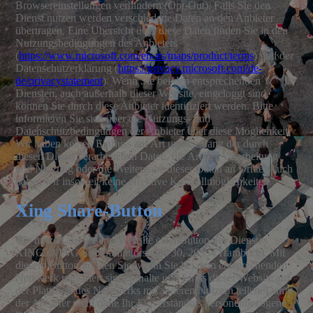
Browsereinstellungen verhindern (Opt-Out). Falls Sie den
Dienst nutzen werden verschiedene Daten an den Anbieter
übertragen. Eine Übersicht über diese Daten finden Sie in den
Nutzungsbedingungen des Anbieters
(
https://www.microsoft.com/en-us/maps/product/terms
) und der
Datenschutzerklärung (
https://privacy.microsoft.com/de-
de/privacystatement
). Wenn Sie bei den entsprechenden
Diensten, auch außerhalb dieser Website, eingeloggt sind,
können Sie durch diese Anbieter identifiziert werden. Bitte
informieren Sie sich über die Nutzungs- und
Datenschutzbedingungen der Anbieter über diese Möglichkeit.
Wir haben keinen Einfluss auf Art und Umfang der durch
diesen Dienst verarbeitetetn Daten, die Art der Verarbeitung
und Nutzung oder die Weitergabe dieser Daten an Dritte. Auch
haben wir insoweit keine effektive Kontrollmöglichkeiten.
Xing Share-Button
Wir nutzen auf unserer Website einenButton des Dienstes
XING (XING SE, Dammtorstraße 30, 20354 Hamburg). Mit
diesem Button können Sie, wenn Sie bei dem entsprechenden
Netzwerk registriert sind, Inhalte und Links dieser Website auf
der Plattform des Netzwerks mit anderen Nutzern teilen. Damit
der Anbieter nicht ohne Ihr Einverständnis personenbezogene