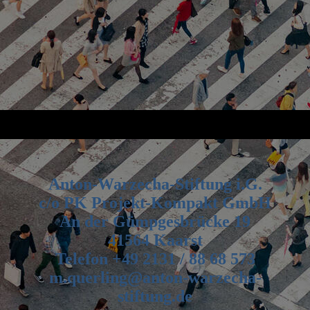
Anton-Warzecha-Stiftung i.G.
c/o PK Projekt-Kompakt GmbH
An der Gümpgesbrücke 19
41564 Kaarst
Telefon +49 2131 / 88 68 573
m.querling@anton-warzecha-
stiftung.de