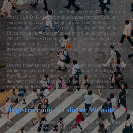
Einwilligung weiter.
Die Verarbeitung dieser Daten erfolgt auf Grundlage von Art. 6
Abs. 1 lit. b DSGVO, sofern Ihre Anfrage mit der Erfüllung
eines Vertrags zusammenhängt oder zur Durchführung
vorvertraglicher Maßnahmen erforderlich ist. In allen übrigen
Fällen beruht die Verarbeitung auf Ihrer Einwilligung (Art. 6
Abs. 1 lit. a DSGVO) und/oder auf unseren berechtigten
Interessen (Art. 6 Abs. 1 lit. f DSGVO), da wir ein berechtigtes
Interesse an der effektiven Bearbeitung der an uns gerichteten
Anfrage haben.
Die von Ihnen an uns per Kontaktanfragen übersandten Daten
verbleiben bei uns, bis Sie uns zur Löschung auffordern, Ihre
Einwilligung zur Speicherung widerrufen oder der Zweck für
die Datenspeicherung entfällt (z.B. nach abgeschlossener
Bearbeitung Ihres Anliegens). Zwingende gesetzliche
Bestimmungen - insbesondere gesetzliche
Aufbewahrungsfristen - bleiben unberührt.
Registrierung auf dieser Website
Sie können sich auf dieser Website registrieren, um zusätzliche
Funktionen auf der Seite zu nutzen. Die dazu eingegebenen
Daten verwenden wir nur zum Zwecke der Nutzung des