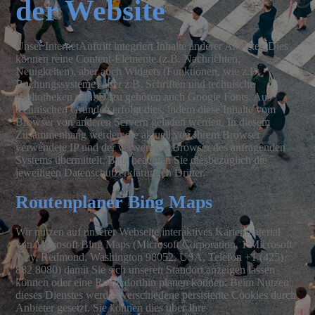
der Website
Unser InternetAuftritt integriert Inhalte anderer Anbieter. Dies
können reine Content-Elemente (z.B. Nachrichten,
Neuigkeiten), aber auch Widgets (Funktionen, wie z.B.
Buchungssysteme) oder z.B. Schriften und technische
Bibliotheken sein. Dazu gehören auch Google Fonts. Aus
technischen Gründen erfolgt dies, indem diese Inhalte vom
Browser von anderen Servern geladen werden. In diesem
Zusammenhang werden die aktuell von Ihrem Browser
verwendete IP und der verwendete Browser des anfragenden
Systems übermittelt. Bitte beachten Sie diesbezüglich die
jeweiligen Datenschutzerklärungen Dritter.
Routenplaner Bing Maps
Wir nutzen auf unserer Webseite interaktives Kartenmaterial
von Microsoft Bing Maps (Microsoft Corporation, 1 Microsoft
Way, Redmond, Washington 98052, USA, Telefon +1 (425)
882 8080) damit Sie sich unseren Standort anzeigen lassen
können oder eine Route dorthin planen können. Beim Nutzen
dieses Dienstes werden verschiedene persistente Cookies durch
Anbieter gesetzt. Sie können dies über Ihre