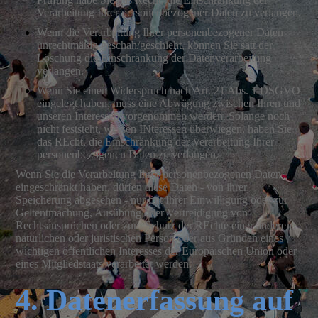
Verarbeitung Ihrer personenbezogener Daten zu verlangen.
Wenn die Verarbeitung Ihrer personenbezogener Daten
unrechtmäßig geschah/geschieht, können Sie satt der
Löschung die Einschränkung der Datenverarbeitung
verlangen.
Wenn Sie einen Widerspruch nach Art. 21 Abs. 1 DSGVO
eingelegt haben, muss eine Abwägung zwischen Ihren und
unseren Interessen vorgenommen werden. Solange noch
nicht feststeht, wessen INteressen überwiegen, haben Sie
das REcht, die Einschränkung der Verarbeitung Ihrer
personenbezogenen Daten zu verlangen.
Wenn Sie die Verarbeitung Ihrer personenbezogenen Daten
eingeschränkt haben, dürfen diese Daten - von ihrer
Speicherung abgesehen - nur mit Ihrer Einwilligung oder zur
Geltentmachung, Ausübung oder Vertreidigung von
Rechtsansprüchen oder zum Schutz der REchte einer anderen
natürlichen oder juristischen Person oder aus Gründen eines
wichtigen öffentlichen Interesses der Europäischen Union oder
eines Mitgliedstaats verarbeitet werden.
4. Datenerfassung auf