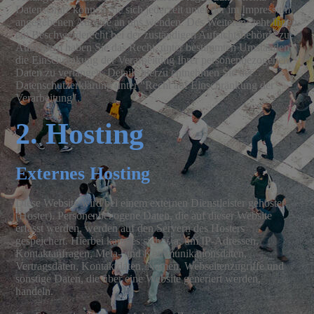
Datenschutz können Sie sich jederzeit unter der im Impressum
angegebenen Adresse an uns wenden. Des Weiteren steht Ihnen
ein Beschwerderecht bei der zuständigen Aufsichtsbehörde zu.
Außerdem haben Sie das Recht, unter bestimmten Umständen
die Einschränkung der Verarbeitung Ihrer personenbezogenen
Daten zu verlangen. Details hierzu entnehmen Sie der
Datenschutzerklärung unter "Recht auf Einschränkung der
Verarbeitung".
2. Hosting
Externes Hosting
Diese Website wird bei einem externen Dienstleister gehostet
(Hoster). Personenbezogene Daten, die auf dieser Website
erfasst werden, werden auf den Servern des Hosters
gespeichert. Hierbei kann es sich v. a. um IP-Adressen,
Kontaktanfragen, Meta- und Kommunikationsdaten,
Vertragsdaten, Kontaktdaten, Namen, Webseitenzugriffe und
sonstige Daten, die über eine Website generiert werden,
handeln.