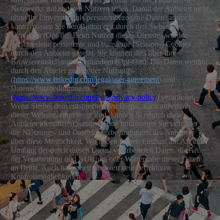
Netzwerks mit anderen Nutzern teilen. Damit der Anbieter nicht
ohne Ihr Einverständnis personenbezogene Daten sammeln
kann, müssen Sie den Button erst durch den Sieberegler
aktivieren (Opt-In). Beim Nutzen dieses Dienstes werden
verschiedene persistente und transiente (Session-) Cookies
durch den Anbieter gesetzt. Sie können dies über Ihre
Browsereinstellungen verhindern (Opt-Out). Die Daten werden
durch den Abieter gemäß der Nutzungs-
(
https://www.linkedin.com/legal/user-agreement
) und
Datenschutzbedingungen
(
https://www.linkedin.com/legal/privacy-policy
) verarbeitet.
Wenn Sie bei dem entsprechenden Dienst, auch außerhalb
dieser Website, eingeloggt sind, können Si edurch diese
Anbieter identifiziert werden. Bitte informieren Sie sich über
die NUtzungs- und Datenschutzbedingungen des Anbieters
über diese Möglichkeit. Wir haben keinen Einfluss auf Art und
Umfang der durch diesen Dienst verarbeiteten Daten, die Art
der Verarbeitung und NUtzung oder Wietergabe dieser Daten
an Dritte. Auch haben wir insoweit keine effektiven
Kontrollmöglichkeiten.