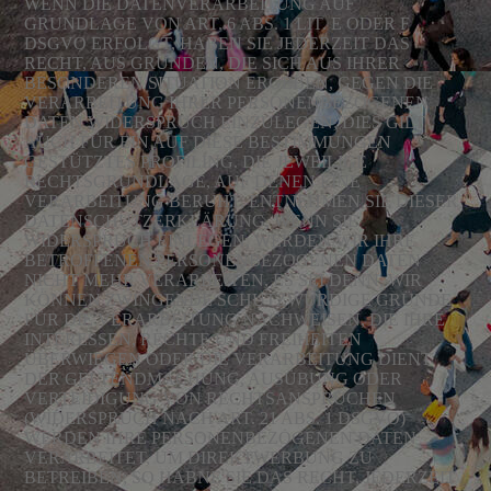
WENN DIE DATENVERARBEITUNG AUF
GRUNDLAGE VON ART. 6 ABS. 1 LIT. E ODER F
DSGVO ERFOLGT, HABEN SIE JEDERZEIT DAS
RECHT, AUS GRÜNDEN, DIE SICH AUS IHRER
BESONDEREN SITUATION ERGEBEN, GEGEN DIE
VERARBEITUNG IHRER PERSONENBEZOGENEN
DATEN WIDERSPRUCH EINZULEGEN; DIES GILT
AUCH FÜR EIN AUF DIESE BESTIMMUNGEN
GESTÜTZTES PROFILING. DIE JEWEILIGE
RECHTSGRUNDLAGE, AUF DENEN EINE
VERARBEITUNG BERUHT, ENTNEHMEN SIE DIESER
DATENSCHUTZERKLÄRUNG. WENN SIE
WIDERSPRUCH EINLEGEN, WERDEN WIR IHRE
BETROFFENEN PERSONENBEZOGENEN DATEN
NICHT MEHR VERARBEITEN, ES SEI DENN, WIR
KÖNNEN ZWINGENDE SCHUTZWÜRDIGE GRÜNDE
FÜR DIE VERARBEITUNG NACHWEISEN, DIE IHRE
INTERESSEN, RECHTE UND FREIHEITEN
ÜBERWIEGEN ODER DIE VERARBEITUNG DIENT
DER GELTENDMACHUNG, AUSÜBUNG ODER
VERTEIDIGUNG VON RECHTSANSPRÜCHEN
(WIDERSPRUCH NACH ART. 21 ABS. 1 DSGVO)
WERDEN IHRE PERSONENBEZOGENEN DATEN
VERARBEITET, UM DIREKTWERBUNG ZU
BETREIBEN; SO HABNE SIE DAS RECHT, JEDERZEIT