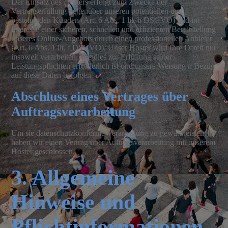
Der Einsatz des Hosters erfolgt zum Zwecke der
Vertragserfüllung gegenüber unseren potentiellen und
bestehenden Kunden (Art. 6 Abs. 1 lit. b DSGVO) und im
Interesse einer sicheren, schnellen und effizienten Bereitstellung
unseres Online-Angebots durch einen professionellen Anbieter
(Art. 6 Abs. 1 lit. f DSGVO). Unser Hoster wird Ihre Daten nur
insoweit verarbeiten, wie dies zur Erfüllung seiner
Leistungspflichten erforderlich ist und unsere Weisung n Bezug
auf diese Daten befolgen
.
Abschluss eines Vertrages über
Auftragsverarbeitung
Um sie datenschutzkonforme Verarbeitung zu gewährleisten,
haben wir einen Vertrag über Auftragsverarbeitung mit unserem
Hoster geschlossen.
3. Allgemeine
Hinweise und
Pflichtinformationen