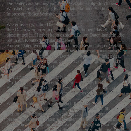
Die Datenverarbeitung auf dieser Website erfolgt durch den
Websitebetreiber. Dessen Kontaktdaten können Sie im
Impressum dieser Website entnehmen.
Wie erfassen wir Ihre Daten?
Ihre Daten werden zum einen dadurch erhoben, dass Sie uns
diese mitteilen. Hierbei kann es sich z.B. um Daten handeln, die
Sie in ein Kontaktformular eingeben.
Andere Daten werden automatisch beim Besuch dieser Website
durch unsere IT-Systeme erfasst. Das sind vor allem technische
Daten (z.B. Internetbrowser, Betriebssystem oder Uhrzeit des
Seitenaufrufs). Die Erfassung dieser Daten erfolgt automatisch,
sobald Sie diese Website betreten.
Wofür nutzen wir Ihre Daten?
Ein Teil der Daten wird erhoben, um eine fehlerfreie
Bereitstellung der Website zu gewährleisten. Andere Daten
können zur Analyse Ihres Nutzerverhaltens verwendet werden.
Welche Rechte haben Sie bezüglich Ihrer Daten?
Sie haben jederzeit das Recht unentgeltlich Auskunft über
Herkunft, Empfänger und Zweck Ihrer gespeicherten
personenbezogenen Daten zu erhalten. Sie haben außerdem ein
Recht, die Berichtigung oder Löschung dieser Daten zu
verlangen. Hierzu sowie zu weiteren Fragen zum Thema