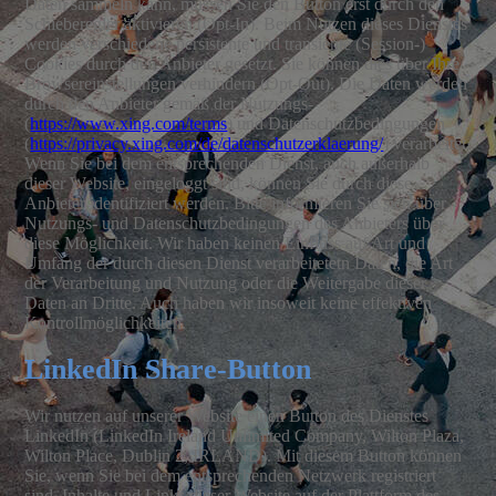
Daten sammeln kann, müssen Sie den Button erst durch den
Schieberegler aktivieren (Opt-In). Beim Nutzen dieses Dienstes
werden verschiedene persistente und transiente (Session-)
Cookies durch den Anbieter gesetzt. Sie können dies über Ihre
Browsereinstellungen verhindern (Opt-Out). Die Daten werden
durch den Anbieter gemäß der Nutzungs-
(
https://www.xing.com/terms
) und Datenschutzbedingungen
(
https://privacy.xing.com/de/datenschutzerklaerung/
) verarbeitet.
Wenn Sie bei dem entsprechenden Dienst, auch außerhalb
dieser Website, eingeloggt sind, können Sie durch diese
Anbieter identifiziert werden. Bitte informieren Sie sich über
Nutzungs- und Datenschutzbedingungen des Anbieters über
diese Möglichkeit. Wir haben keinen Einfluss auf Art und
Umfang der durch diesen Dienst verarbeitetetn Daten, die Art
der Verarbeitung und Nutzung oder die Weitergabe dieser
Daten an Dritte. Auch haben wir insoweit keine effektiven
Kontrollmöglichkeiten.
LinkedIn Share-Button
Wir nutzen auf unserer Website einen Button des Dienstes
LinkedIn (LinkedIn Ireland Unlimited Company, Wilton Plaza,
Wilton Place, Dublin 2, IRLAND). Mit diesem Button können
Sie, wenn Sie bei dem entsprechenden Netzwerk registriert
sind, Inhalte und Links dieser Website auf der Plattform des