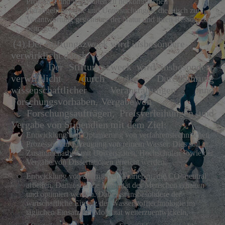
Projekten und Aktivitäten zu herkömmlichen
Herangehensweise und Untersuchungen, die etisch zur
Verantwortung gegenüber der Natur und ihren Ressourcen
beitragen.
(4) Der Stiftungszweck wird insbesondere
verwirklicht durch
Der Stiftungszweck wird insbesondere
verwirklicht durch die Durchführung
wissenschaftlicher Veranstaltungen und
Forschungsvorhaben, Vergabe von
Forschungsaufträgen, Preisverleihungen und
Vergabe von Stipendien mit dem Ziel:
Entwicklung und Optimierung von verfahrenstechnischen
Prozessen zur Erzeugung von reinem Wasser. Dies soll in
Zusammenarbeit mit Universitäten, Hochschulen sowie der
Vergabe von Dissertationen erreicht werden,
Entwicklung von alternativen Antrieben, die CO²-neutral
arbeiten. Damit soll die Mobilität des Menschen erhalten
und optimiert werden. Dabei ist insbesondere der
wirtschaftliche Einsatz der Wasserstofftechnologie im
täglichen Einsatz der Mobilität weiterzuentwickeln,