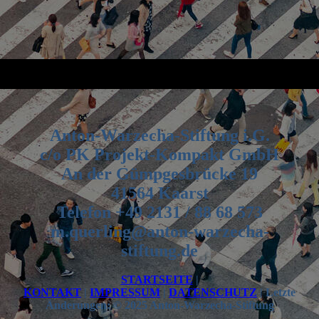
Anton-Warzecha-Stiftung i.G.
c/o PK Projekt-Kompakt GmbH
An der Gümpgesbrücke 19
41564 Kaarst
Telefon +49 2131 / 88 68 573
m.querling@anton-warzecha-
stiftung.de
STARTSEITE
|
KONTAKT
|
IMPRESSUM
|
DATENSCHUTZ
| Letzte
Änderungen: © 2025 Anton-Warzecha-Stiftung