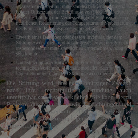
Mitarbeit an Projekten sowie Entwicklung eigener Ideen,
in Zusammenarbeit mit mittelständischen Unternehmen,
bei der Umsetzung der Begrünung von Flächen. Dadurch
soll zur Erhöhung und Verbesserung der Photosynthese zur
natürlichen Reduzierung der Temperatur und Verbesserung
des Klimas in Ballungsgebieten beigetragen werden,
Erwerb eines Betriebes oder dessen Inventars, der dem
Stiftungszweck dient und für die Realisierung der Projekte,
insbesondere mit mittelständischen Unternehmen, nötig
sein könnte,
Unterstützung oder Entwicklung von Erfindungen,
technischen Verfahren, Geschäftsmodellen oder
Unternehmungen, die dem Stiftungszweck dienen.
Die Stiftung wird ihre gemeinnützigen Zwecke
nach ihrer rechtsgültigen Gründung auch
unmittelbar selbst verwirklichen. Sie kann hierzu
Projekte durchführen, sowie Einrichtungen und
Zweckbetriebe unterhalten. Die Stiftungszwecke
können insbesondere auch gemäß § 58 Nr. 1 AO
verwirklicht werden.