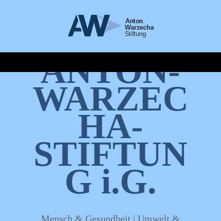
ANTON-
WARZEC
HA-
STIFTUN
G i.G.
Mensch & Gesundheit | Umwelt &