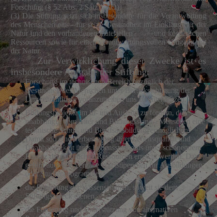
Forschung (§ 52 Abs. 2 Satz 1 AO).
(3) Die Stiftung setzt sich insbesondere für die Verantwortung
des Menschen ein – für seine Gesundheit im Einklang mit der
Natur und den vorhandenen materiellen und körperlichen
Ressourcen sowie für einen verantwortungsvollen Umgang mit
der Natur.
Zur Verwirklichung dieser Zwecke ist es
insbesondere Aufgabe der Stiftung:
Forschung im technischen Bereich bezüglich der
Gesundheit des Menschen unter Berücksichtigung der
Umwelteinflüsse voranzutreiben uns zu unterstützen,
Bildungsprojekte im In- und Ausland zu fördern, die
unabhängig vom Alter und Bildungsstand - Menschen eine
technische Schul- und Berufsausbildung ermöglichen.
Damit soll eine Verbesserung ihrer Lebensqualität und
Unabhängigkeit ihres Lebensstandards unter schonendem
Einsatz der natürlichen Ressourcen erreicht werden. Dazu
gehört auch die Vergabe von Stipendien für Ausbildungen
oder Studienprogramme,
die Förderung der Wissenschaften, soweit sie dem
Stiftungszweck dienen,
die Förderung und Unterstützung von alternativen