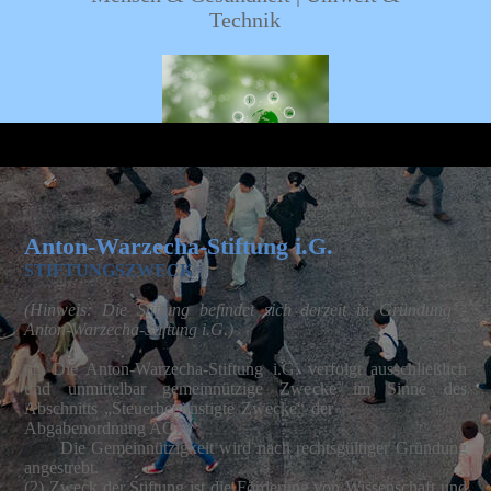
Technik
Anton-Warzecha-Stiftung i.G.
STIFTUNGSZWECK
(Hinweis: Die Stiftung befindet sich derzeit in Gründung -
Anton-Warzecha-Stiftung i.G.)
(1) Die Anton-Warzecha-Stiftung i.G. verfolgt ausschließlich
und unmittelbar gemeinnützige Zwecke im Sinne des
Abschnitts „Steuerbegünstigte Zwecke“ der
Abgabenordnung AO.
Die Gemeinnützigkeit wird nach rechtsgültiger Gründung
angestrebt.
(2) Zweck der Stiftung ist die Förderung von Wissenschaft und